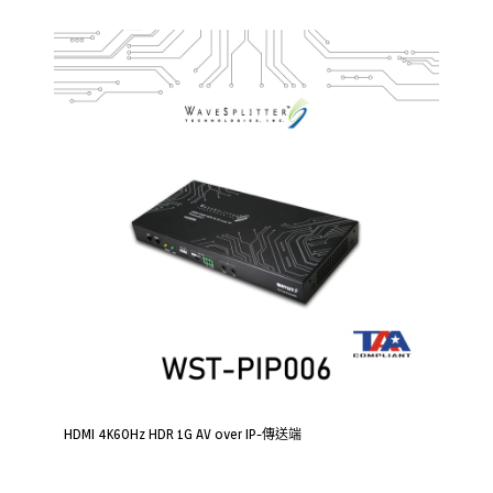
HDMI 4K60Hz HDR 1G AV over IP-傳送端