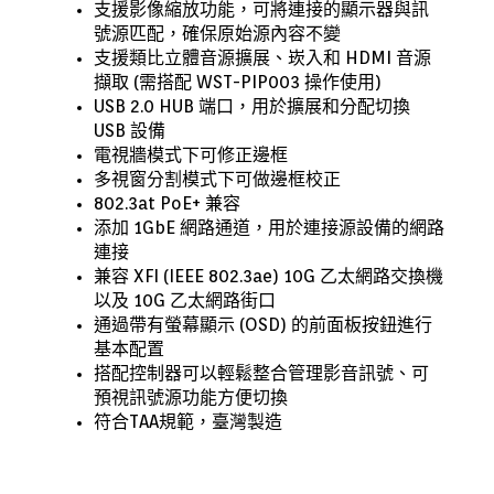
支援影像縮放功能，可將連接的顯示器與訊
號源匹配，確保原始源內容不變
支援類比立體音源擴展、崁入和 HDMI 音源
擷取 (需搭配 WST-PIP003 操作使用)
USB 2.0 HUB 端口，用於擴展和分配切換
USB 設備
電視牆模式下可修正邊框
多視窗分割模式下可做邊框校正
802.3at PoE+ 兼容
添加 1GbE 網路通道，用於連接源設備的網路
連接
兼容 XFI (IEEE 802.3ae) 10G 乙太網路交換機
以及 10G 乙太網路街口
通過帶有螢幕顯示 (OSD) 的前面板按鈕進行
基本配置
搭配控制器可以輕鬆整合管理影音訊號、可
預視訊號源功能方便切換
符合TAA規範，臺灣製造