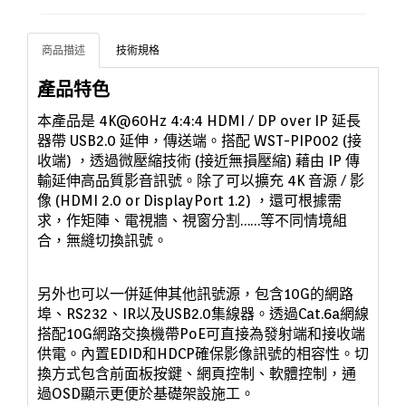
商品描述
技術規格
產品特色
本產品是
4K@60Hz 4:4:4 HDMI / DP over IP 延長
器帶 USB2.0 延伸
，
傳送端
。
搭配 WST-PIP002 (接
收端)
，
透過微壓縮技術 (接近無損壓縮) 藉由 IP 傳
輸延伸高品質影音訊號
。
除了可以擴充 4K 音源 / 影
像 (HDMI 2.0 or DisplayPort 1.2)
，
還可根據需
求
，
作矩陣
、
電視牆
、
視窗分割……等不同情境組
合
，
無縫切換訊號
。
另外也可以一併延伸其他訊號源
，
包含10G的網路
埠
、
RS232
、
IR以及USB2.0集線器
。
透過Cat.6a網線
搭配10G網路交換機帶PoE可直接為發射端和接收端
供電
。
內置EDID和HDCP確保影像訊號的相容性
。
切
換方式包含前面板按鍵
、
網頁控制
、
軟體控制
，
通
過OSD顯示更便於基礎架設施工
。