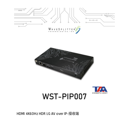
HDMI 4K60Hz HDR 1G AV over IP-接收端