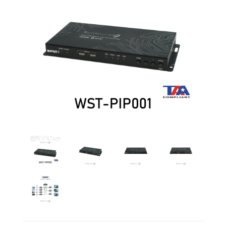
多功
能矩
陣
其
他