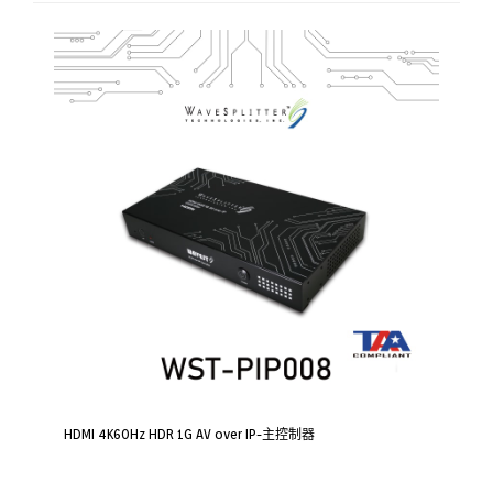
HDMI 4K60Hz HDR 1G AV over IP-主控制器