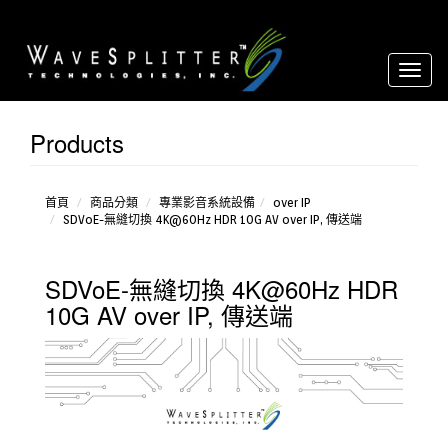
Toggl
naviga
Products
影像
音源轉
換器
延長
首頁
商品分類
專業影音系統設備
over IP
SDVoE-無縫切換 4K@60Hz HDR 10G AV over IP, 傳送端
器
分配
器
SDVoE-無縫切換 4K@60Hz HDR
放大
器
10G AV over IP, 傳送端
over
IP
環境
控制設
備
矩
陣