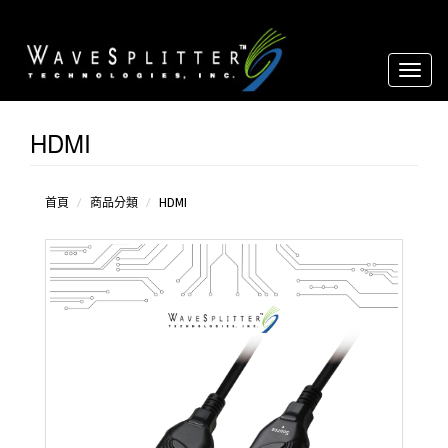
Toggl
naviga
HDMI
USB-C
HDMI
DisplayPort
首頁
商品分類
HDMI