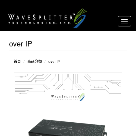
Toggl
naviga
over IP
影像
音源轉
換器
延長
首頁
商品分類
over IP
器
分配
器
放大
器
over
IP
環境
控制設
備
矩
陣