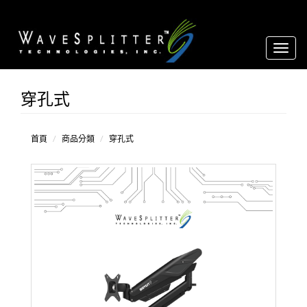
Toggl
naviga
穿孔式
桌
夾
式
穿
首頁
商品分類
穿孔式
孔
式
其
他