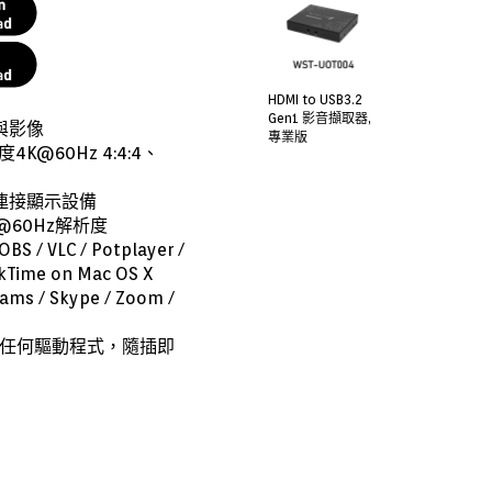
HDMI to USB3.2
Gen1 影音擷取器,
與影像
專業版
K@60Hz 4:4:4、
連接顯示設備
@60Hz解析度
VLC / Potplayer /
kTime on Mac OS X
 Skype / Zoom /
安裝任何驅動程式，隨插即