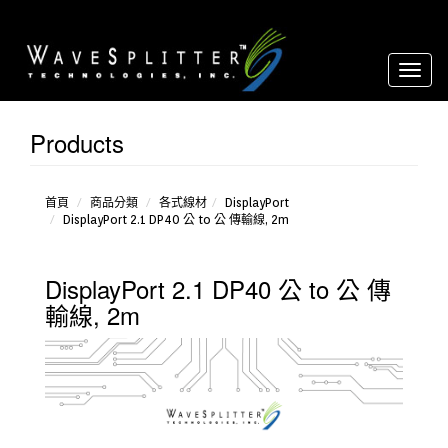
Toggl
naviga
Products
USB-C
HDMI
DisplayPort
首頁
商品分類
各式線材
DisplayPort
DisplayPort 2.1 DP40 公 to 公 傳輸線, 2m
DisplayPort 2.1 DP40 公 to 公 傳
輸線, 2m