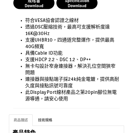
符合VESA協會認證之線材
透過DSC壓縮技術，最高可支援解析度達
16K@30Hz
支援UHBR10，四通道完整運作，提供最高
40G頻寬
具備Cable ID功能
支援HDCP 2.2、DSC 1.2、DP++
無卡勾設計窄身連接器，解決孔位空間狹窄
問題
連接器與接點端子採24k純金電鍍，提供高耐
久度與接點訊號可靠度
此DisplayPort線材產品之第20pin腳位無電
源導通，請安心使用
商品描述
技術規格
產品特色