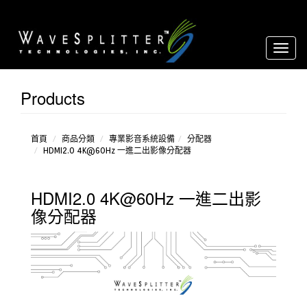
Toggl
naviga
Products
影像
音源轉
換器
延長
首頁
商品分類
專業影音系統設備
分配器
HDMI2.0 4K@60Hz 一進二出影像分配器
器
分配
器
HDMI2.0 4K@60Hz 一進二出影
放大
器
像分配器
over
IP
環境
控制設
備
矩
陣