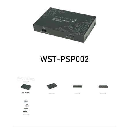
多功
能矩
陣
其
他