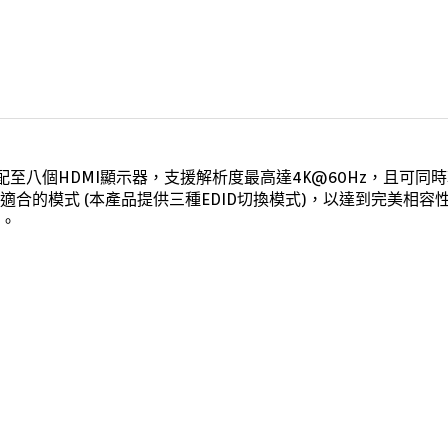
配至八個HDMI顯示器，
支援解析度
最高達4K@60Hz，且可同時
適合的模式 (
本產品提供三種EDID切換模式)
，以達到完美相容
。